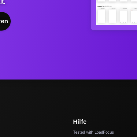
t.
ten
Hilfe
Tested with LoadFocus