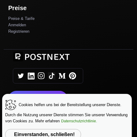
Preise
Preise & Tarife
Anmelden
Registrieren
Heute starten
Cookies helfen uns bei der Bereitstellung unserer Dienste.
Durch die Nutzung unserer Dienste stimmen Sie unserer Verwendung
|
|
Copyright © 2025 AutoPush
AGB
von Cookies zu. Mehr erfahren
Datenschutzrichtlinie.
|
Datenschutzrichtlinie
Datenschutz
Einverstanden, schließen!
Sprache ändern