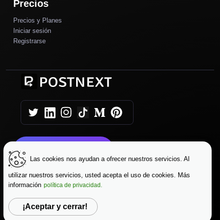
Precios
Precios y Planes
Iniciar sesión
Registrarse
Comience Hoy
Las cookies nos ayudan a ofrecer nuestros servicios. Al
utilizar nuestros servicios, usted acepta el uso de cookies. Más
|
|
Copyright © 2025 AutoPush
Términos y Condiciones
información
política de privacidad.
|
Política de Privacidad
Protección de Datos
¡Aceptar y cerrar!
Cambiar Idioma