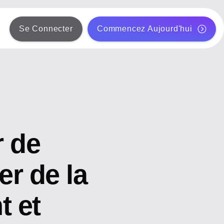
Se Connecter
Commencez Aujourd'hui
r de
r de la
t et