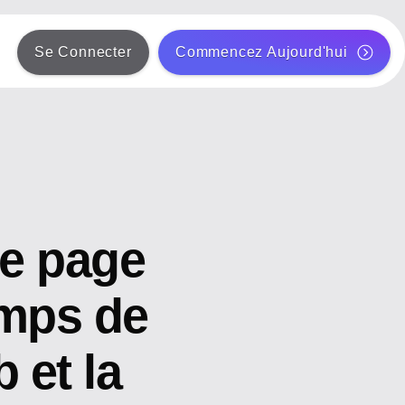
Se Connecter
Commencez Aujourd'hui
de page
emps de
 et la