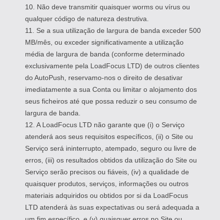
10. Não deve transmitir quaisquer worms ou vírus ou
qualquer código de natureza destrutiva.
11. Se a sua utilização de largura de banda exceder 500
MB/mês, ou exceder significativamente a utilização
média de largura de banda (conforme determinado
exclusivamente pela LoadFocus LTD) de outros clientes
do AutoPush, reservamo-nos o direito de desativar
imediatamente a sua Conta ou limitar o alojamento dos
seus ficheiros até que possa reduzir o seu consumo de
largura de banda.
12. A LoadFocus LTD não garante que (i) o Serviço
atenderá aos seus requisitos específicos, (ii) o Site ou
Serviço será ininterrupto, atempado, seguro ou livre de
erros, (iii) os resultados obtidos da utilização do Site ou
Serviço serão precisos ou fiáveis, (iv) a qualidade de
quaisquer produtos, serviços, informações ou outros
materiais adquiridos ou obtidos por si da LoadFocus
LTD atenderá às suas expectativas ou será adequada a
um fim específico, e (v) quaisquer erros no Site ou